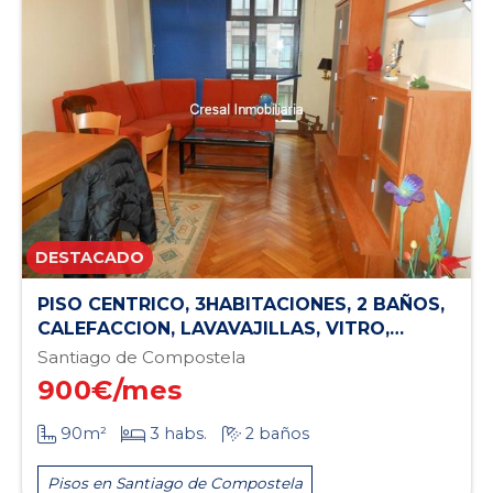
PISO CENTRICO, 3HABITACIONES, 2 BAÑOS,
CALEFACCION, LAVAVAJILLAS, VITRO,
HORNO
Santiago de Compostela
900
€/mes
90m²
3 habs.
2 baños
Pisos en Santiago de Compostela