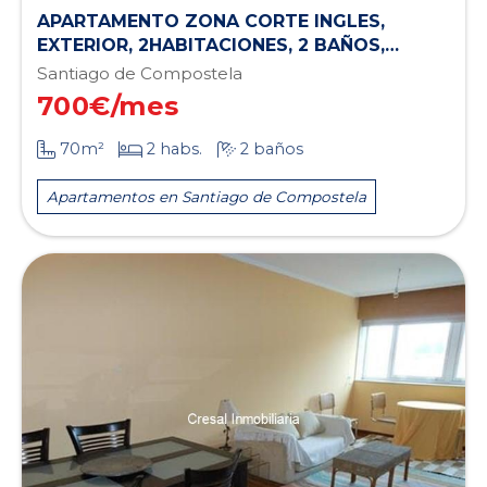
APARTAMENTO ZONA CORTE INGLES,
EXTERIOR, 2HABITACIONES, 2 BAÑOS,
SALON, COCINA, GARAJE, TRASTERO, C
Santiago de Compostela
700
€/mes
70m²
2 habs.
2 baños
Apartamentos en Santiago de Compostela