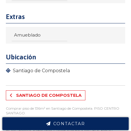
Extras
Amueblado
Ubicación
Santiago de Compostela
SANTIAGO DE COMPOSTELA
Comprar piso de 136m² en Santiago de Compostela. PISO CENTRO
SANTIAGO.
Características inmueble: 6 habitaciones, 2 baños, amueblado.
CONTACTAR
PISO CENTRO SANTIAGO por 260.000€. Listado dentro de Santiago
de Compostela. Disponibles 11 fotografias para (comprar piso en