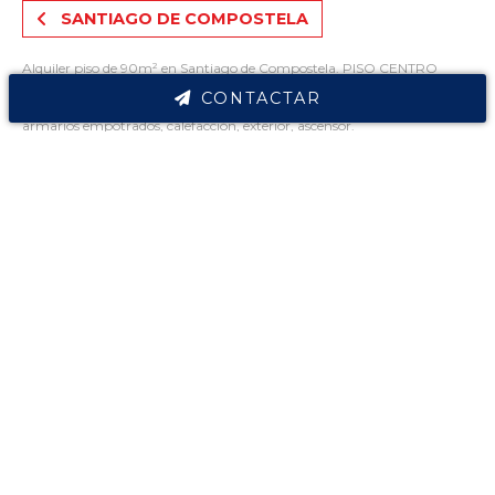
SANTIAGO DE COMPOSTELA
Alquiler piso de 90m² en Santiago de Compostela. PISO CENTRO
SANTIAGO.
CONTACTAR
Características inmueble: 3 habitaciones, 2 baños, trastero, amueblado,
armarios empotrados, calefacción, exterior, ascensor.
PISO CENTRO SANTIAGO por 500€/mes. Listado dentro de Santiago
Contacta ahora
de Compostela. Disponibles 6 fotografias para (alquiler piso en
Santiago).
Cresal Inmobiliaria, inmobiliaria en Santiago
de Compostela
Alquiler y compra de pisos y casas, traspaso de
locales comerciales, tramitación de subvenciones
de alquiler, gestión de hipotecas, contratos de
alquiler, asesoramiento jurídico en lo referido a la