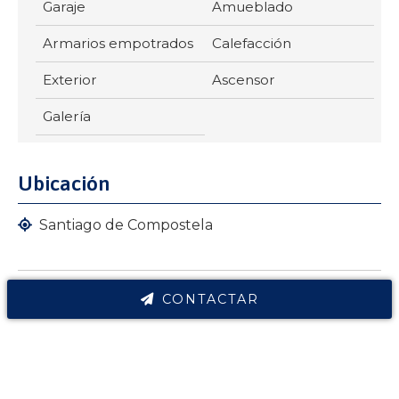
Garaje
Amueblado
Armarios empotrados
Calefacción
Exterior
Ascensor
Galería
Ubicación
Santiago de Compostela
CONTACTAR
SANTIAGO DE COMPOSTELA
Alquiler piso de 100m² en Santiago de Compostela. BONITO PISO,
Contacta ahora
3HABITACIONES, 2 BÑOS, SALON, COCINA, GARAJE (Santiago).
Características inmueble: 3 habitaciones, 2 baños, garaje, amueblado,
armarios empotrados, calefacción, exterior, ascensor, galería.