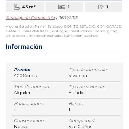
45 m²
1
1
Santiago de Compostela
| 06/11/2015
Alquiler Estudio 45m² en Santiago. BONITO ESTUDIO, CON GARAJE,
CAMA DE MATRIMONIO, (Santiago), 1 habitaciones, 1 baños, garaje,
amueblado, armarios empotrados, calefacción, ascensor.
Información
Precio:
Tipo de inmueble:
400€/mes
Vivienda
Tipo de anuncio:
Tipo de vivienda:
Alquiler
Estudio
Habitaciones:
Baños:
1
1
Conservacion:
Antigüedad:
Nuevo
5 a 10 años