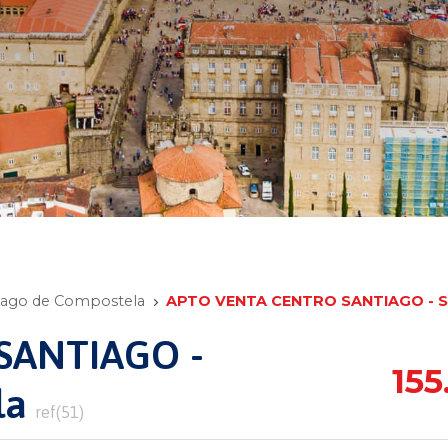
tiago de Compostela
APTO VENTA CENTRO SANTIAGO - S
SANTIAGO -
15
la
ref(51)