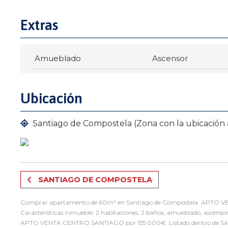
Extras
Amueblado
Ascensor
Ubicación
Santiago de Compostela (Zona con la ubicación
SANTIAGO DE COMPOSTELA
Comprar apartamento de 60m² en Santiago de Compostela. APTO V
Características inmueble: 2 habitaciones, 2 baños, amueblado, ascensor
APTO VENTA CENTRO SANTIAGO por 155.000€. Listado dentro de San