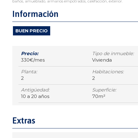
baños, amueblado, armarios empotrados, calefacción, exterior.
Información
BUEN PRECIO
Precio:
Tipo de inmueble:
330€/mes
Vivienda
Planta:
Habitaciones:
2
2
Antigüedad:
Superficie:
10 a 20 años
70m²
Extras