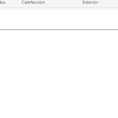
dos
Calefacción
Exterior
DE 2HABITACIONES, SALON,GALERIA, CALEFACCION, EXTERIOR (Santiago).
empotrados, calefacción, exterior. Clasificado como: buen precio.
TERIOR (Santiago) por 330€/mes. Listado dentro de Santiago de Compo