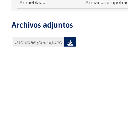
Amueblado
Armarios empotra
Archivos adjuntos
IMG-0086 (Copiar).JPG
Ubicación
Santiago de Compostela
SANTIAGO DE COMPOSTELA
Alquiler piso de 70m² en Santiago de Compostela. APARTAMENTO 
Características inmueble: 2 habitaciones, 1 baños, amueblado, armarios 
APARTAMENTO DE 2HABITACIONES, SALON,GALERIA, CALEFACCION, EX