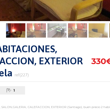
BITACIONES,
FACCION, EXTERIOR
330
ela
ref(227)
1
SALON,GALERIA, CALEFACCION, EXTERIOR (Santiago), buen precio 2 habita