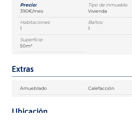
Precio:
Tipo de inmueble:
390€/mes
Vivienda
Habitaciones:
Baños:
1
1
Superficie:
50m²
Extras
Amueblado
Calefacción
Ubicación
Santiago de Compostela