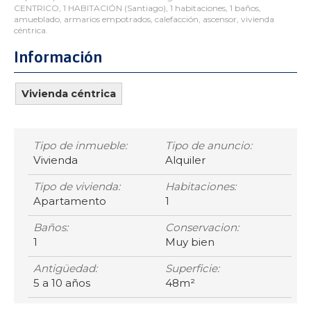
CENTRICO, 1 HABITACIÓN (Santiago), 1 habitaciones, 1 baños,
amueblado, armarios empotrados, calefacción, ascensor, vivienda
céntrica.
Información
Vivienda céntrica
Tipo de inmueble:
Tipo de anuncio:
Vivienda
Alquiler
Tipo de vivienda:
Habitaciones:
Apartamento
1
Baños:
Conservacion:
1
Muy bien
Antigüedad:
Superficie:
5 a 10 años
48m²