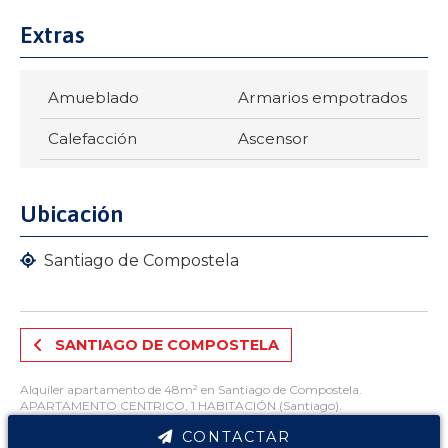
Extras
Amueblado
Armarios empotrados
Calefacción
Ascensor
Ubicación
Santiago de Compostela
SANTIAGO DE COMPOSTELA
Alquiler apartamento de 48m² en Santiago de Compostela.
APARTAMENTO CENTRICO, 1 HABITACIÓN (Santiago).
Características inmueble: 1 habitaciones, 1 baños, amueblado, armarios
CONTACTAR
empotrados, calefacción, ascensor. Clasificado como: vivienda céntrica.