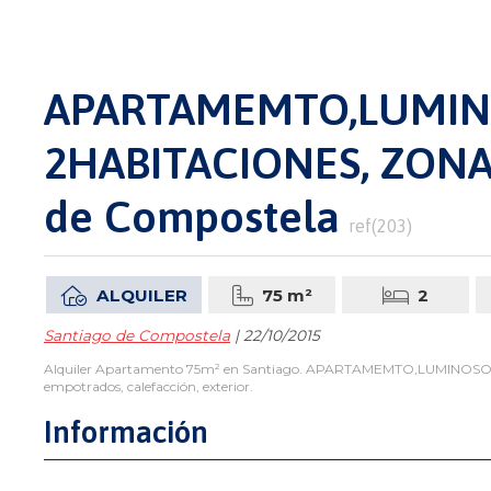
APARTAMEMTO,LUMIN
2HABITACIONES, ZONA 
de Compostela
ref(203)
ALQUILER
75 m²
2
Santiago de Compostela
| 22/10/2015
Alquiler Apartamento 75m² en Santiago. APARTAMEMTO,LUMINOSO, 2H
empotrados, calefacción, exterior.
Información