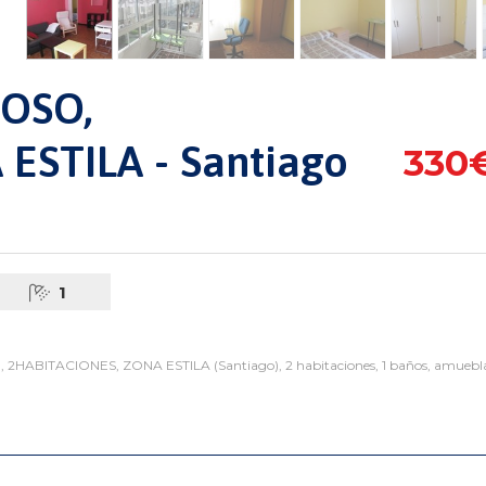
OSO,
ESTILA - Santiago
330
1
ABITACIONES, ZONA ESTILA (Santiago), 2 habitaciones, 1 baños, amuebla