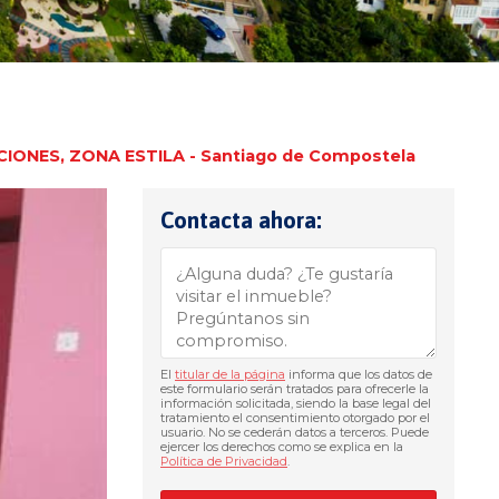
NES, ZONA ESTILA - Santiago de Compostela
Contacta ahora:
El
titular de la página
informa que los datos de
este formulario serán tratados para ofrecerle la
información solicitada, siendo la base legal del
tratamiento el consentimiento otorgado por el
usuario. No se cederán datos a terceros. Puede
ejercer los derechos como se explica en la
Política de Privacidad
.