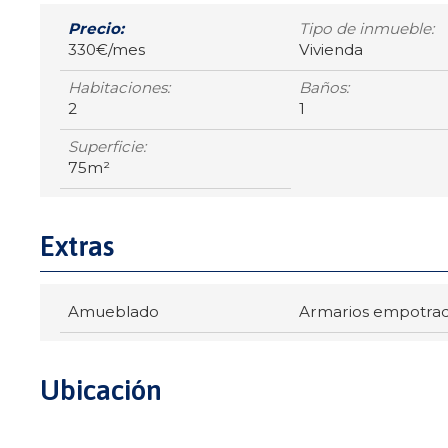
Precio:
Tipo de inmueble:
330€/mes
Vivienda
Habitaciones:
Baños:
2
1
Superficie:
75m²
Extras
Amueblado
Armarios empotra
Ubicación
Santiago de Compostela