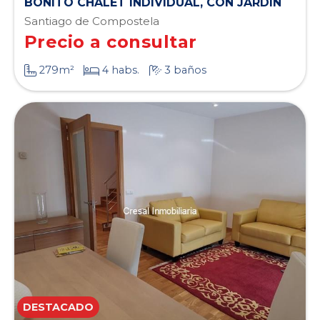
BONITO CHALET INDIVIDUAL, CON JARDIN
Santiago de Compostela
Precio a consultar
279m²
4 habs.
3 baños